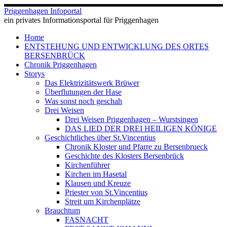
Zum
Priggenhagen Infoportal
Inhalt
ein privates Informationsportal für Priggenhagen
springen
Home
ENTSTEHUNG UND ENTWICKLUNG DES ORTES
BERSENBRÜCK
Chronik Priggenhagen
Storys
Das Elektrizitätswerk Brüwer
Überflutungen der Hase
Was sonst noch geschah
Drei Weisen
Drei Weisen Priggenhagen – Wurstsingen
DAS LIED DER DREI HEILIGEN KÖNIGE
Geschichtliches über St.Vincentius
Chronik Kloster und Pfarre zu Bersenbrueck
Geschichte des Klosters Bersenbrück
Kirchenführer
Kirchen im Hasetal
Klausen und Kreuze
Priester von St.Vincentius
Streit um Kirchenplätze
Brauchtum
FASNACHT