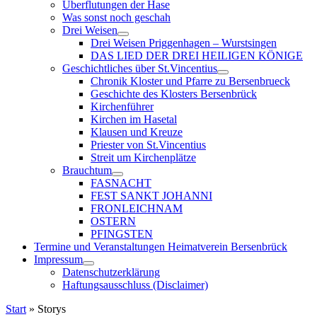
Überflutungen der Hase
Was sonst noch geschah
Drei Weisen
Drei Weisen Priggenhagen – Wurstsingen
DAS LIED DER DREI HEILIGEN KÖNIGE
Geschichtliches über St.Vincentius
Chronik Kloster und Pfarre zu Bersenbrueck
Geschichte des Klosters Bersenbrück
Kirchenführer
Kirchen im Hasetal
Klausen und Kreuze
Priester von St.Vincentius
Streit um Kirchenplätze
Brauchtum
FASNACHT
FEST SANKT JOHANNI
FRONLEICHNAM
OSTERN
PFINGSTEN
Termine und Veranstaltungen Heimatverein Bersenbrück
Impressum
Datenschutzerklärung
Haftungsausschluss (Disclaimer)
Start
»
Storys