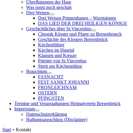
Überflutungen der Hase
Was sonst noch geschah
Drei Weisen
Drei Weisen Priggenhagen – Wurstsingen
DAS LIED DER DREI HEILIGEN KÖNIGE
Geschichtliches über St.Vincentius
Chronik Kloster und Pfarre zu Bersenbrueck
Geschichte des Klosters Bersenbrück
Kirchenführer
Kirchen im Hasetal
Klausen und Kreuze
Priester von St.Vincentius
Streit um Kirchenplätze
Brauchtum
FASNACHT
FEST SANKT JOHANNI
FRONLEICHNAM
OSTERN
PFINGSTEN
Termine und Veranstaltungen Heimatverein Bersenbrück
Impressum
Datenschutzerklärung
Haftungsausschluss (Disclaimer)
Start
»
Kontakt