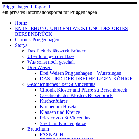
Zum
Priggenhagen Infoportal
Inhalt
ein privates Informationsportal für Priggenhagen
springen
Home
ENTSTEHUNG UND ENTWICKLUNG DES ORTES
BERSENBRÜCK
Chronik Priggenhagen
Storys
Das Elektrizitätswerk Brüwer
Überflutungen der Hase
Was sonst noch geschah
Drei Weisen
Drei Weisen Priggenhagen – Wurstsingen
DAS LIED DER DREI HEILIGEN KÖNIGE
Geschichtliches über St.Vincentius
Chronik Kloster und Pfarre zu Bersenbrueck
Geschichte des Klosters Bersenbrück
Kirchenführer
Kirchen im Hasetal
Klausen und Kreuze
Priester von St.Vincentius
Streit um Kirchenplätze
Brauchtum
FASNACHT