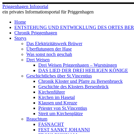
Zum
Priggenhagen Infoportal
Inhalt
ein privates Informationsportal für Priggenhagen
springen
Home
ENTSTEHUNG UND ENTWICKLUNG DES ORTES BE
Chronik Priggenhagen
Storys
Das Elektrizitätswerk Brüwer
Überflutungen der Hase
Was sonst noch geschah
Drei Weisen
Drei Weisen Priggenhagen – Wurstsingen
DAS LIED DER DREI HEILIGEN KÖNIGE
Geschichtliches über St.Vincentius
Chronik Kloster und Pfarre zu Bersenbrueck
Geschichte des Klosters Bersenbrück
Kirchenführer
Kirchen im Hasetal
Klausen und Kreuze
Priester von St.Vincentius
Streit um Kirchenplätze
Brauchtum
FASNACHT
FEST SANKT JOHANNI