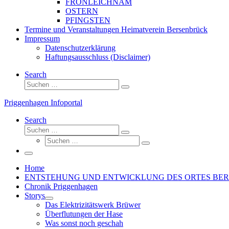
FRONLEICHNAM
OSTERN
PFINGSTEN
Termine und Veranstaltungen Heimatverein Bersenbrück
Impressum
Datenschutzerklärung
Haftungsausschluss (Disclaimer)
Search
Suche
Suchen …
Priggenhagen Infoportal
Search
Suche
Suchen …
Suche
Suchen …
Menü
Home
ENTSTEHUNG UND ENTWICKLUNG DES ORTES BE
Chronik Priggenhagen
Storys
Das Elektrizitätswerk Brüwer
Überflutungen der Hase
Was sonst noch geschah